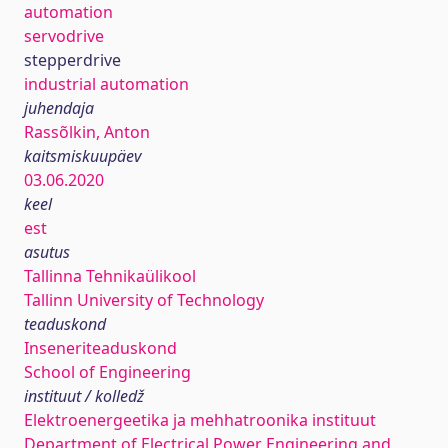
automation
servodrive
stepperdrive
industrial automation
juhendaja
Rassõlkin, Anton
kaitsmiskuupäev
03.06.2020
keel
est
asutus
Tallinna Tehnikaülikool
Tallinn University of Technology
teaduskond
Inseneriteaduskond
School of Engineering
instituut / kolledž
Elektroenergeetika ja mehhatroonika instituut
Department of Electrical Power Engineering and