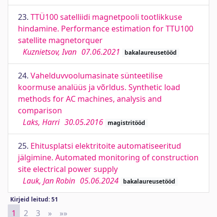
23.
TTÜ100 satelliidi magnetpooli tootlikkuse
hindamine. Performance estimation for TTU100
satellite magnetorquer
Kuznietsov, Ivan
07.06.2021
bakalaureusetööd
24.
Vahelduvvoolumasinate sünteetilise
koormuse analüüs ja võrldus. Synthetic load
methods for AC machines, analysis and
comparison
Laks, Harri
30.05.2016
magistritööd
25.
Ehitusplatsi elektritoite automatiseeritud
jälgimine. Automated monitoring of construction
site electrical power supply
Lauk, Jan Robin
05.06.2024
bakalaureusetööd
Kirjeid leitud: 51
1
2
3
»
Next
»»
Last