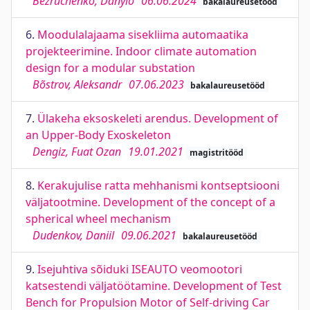
Bezruchenko, Danylo
06.06.2024
bakalaureusetööd
6.
Moodulalajaama sisekliima automaatika
projekteerimine. Indoor climate automation
design for a modular substation
Bõstrov, Aleksandr
07.06.2023
bakalaureusetööd
7.
Ülakeha eksoskeleti arendus. Development of
an Upper-Body Exoskeleton
Dengiz, Fuat Ozan
19.01.2021
magistritööd
8.
Kerakujulise ratta mehhanismi kontseptsiooni
väljatootmine. Development of the concept of a
spherical wheel mechanism
Dudenkov, Daniil
09.06.2021
bakalaureusetööd
9.
Isejuhtiva sõiduki ISEAUTO veomootori
katsestendi väljatöötamine. Development of Test
Bench for Propulsion Motor of Self-driving Car