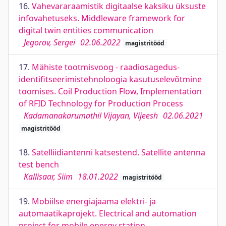
16.
Vahevararaamistik digitaalse kaksiku üksuste
infovahetuseks. Middleware framework for
digital twin entities communication
Jegorov, Sergei
02.06.2022
magistritööd
17.
Mähiste tootmisvoog - raadiosagedus-
identifitseerimistehnoloogia kasutuselevõtmine
toomises. Coil Production Flow, Implementation
of RFID Technology for Production Process
Kadamanakarumathil Vijayan, Vijeesh
02.06.2021
magistritööd
18.
Satelliidiantenni katsestend. Satellite antenna
test bench
Kallisaar, Siim
18.01.2022
magistritööd
19.
Mobiilse energiajaama elektri- ja
automaatikaprojekt. Electrical and automation
project for mobile energy station