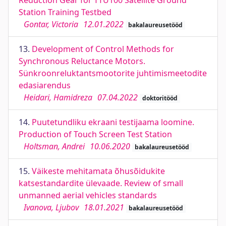
Reduction Gear for TTÜ100 Satellite Ground
Station Training Testbed
Gontar, Victoria
12.01.2022
bakalaureusetööd
13.
Development of Control Methods for
Synchronous Reluctance Motors.
Sünkroonreluktantsmootorite juhtimismeetodite
edasiarendus
Heidari, Hamidreza
07.04.2022
doktoritööd
14.
Puutetundliku ekraani testijaama loomine.
Production of Touch Screen Test Station
Holtsman, Andrei
10.06.2020
bakalaureusetööd
15.
Väikeste mehitamata õhusõidukite
katsestandardite ülevaade. Review of small
unmanned aerial vehicles standards
Ivanova, Ljubov
18.01.2021
bakalaureusetööd