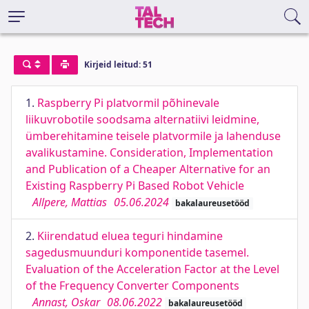
Kirjeid leitud: 51
1.
Raspberry Pi platvormil põhinevale
liikuvrobotile soodsama alternatiivi leidmine,
ümberehitamine teisele platvormile ja lahenduse
avalikustamine. Consideration, Implementation
and Publication of a Cheaper Alternative for an
Existing Raspberry Pi Based Robot Vehicle
Allpere, Mattias
05.06.2024
bakalaureusetööd
2.
Kiirendatud eluea teguri hindamine
sagedusmuunduri komponentide tasemel.
Evaluation of the Acceleration Factor at the Level
of the Frequency Converter Components
Annast, Oskar
08.06.2022
bakalaureusetööd