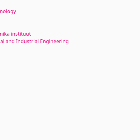
hnology
ika instituut
l and Industrial Engineering