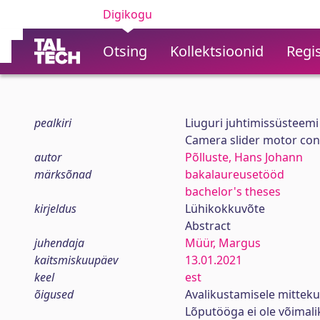
Digikogu
Otsing
Kollektsioonid
Regis
pealkiri
Liuguri juhtimissüsteem
Camera slider motor con
autor
Põlluste, Hans Johann
märksõnad
bakalaureusetööd
bachelor's theses
kirjeldus
Lühikokkuvõte
Abstract
juhendaja
Müür, Margus
kaitsmiskuupäev
13.01.2021
keel
est
õigused
Avalikustamisele mittek
Lõputööga ei ole võimal