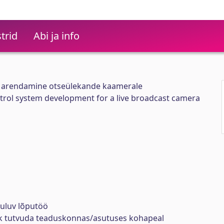
trid
Abi ja info
i arendamine otseülekande kaamerale
trol system development for a live broadcast camera
uuluv lõputöö
ik tutvuda teaduskonnas/asutuses kohapeal