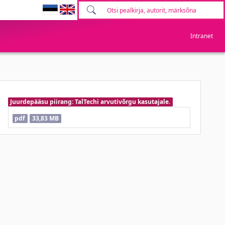
Intranet
Juurdepääsu piirang: TalTechi arvutivõrgu kasutajale.
pdf
33,83 MB