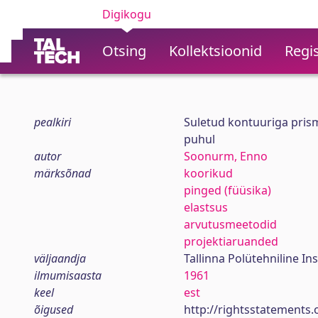
Digikogu
Otsing
Kollektsioonid
Regis
pealkiri
Suletud kontuuriga pris
puhul
autor
Soonurm, Enno
märksõnad
koorikud
pinged (füüsika)
elastsus
arvutusmeetodid
projektiaruanded
väljaandja
Tallinna Polütehniline Ins
ilmumisaasta
1961
keel
est
õigused
http://rightsstatements