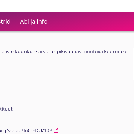
trid
Abi ja info
maliste koorikute arvutus pikisuunas muutuva koormuse
tituut
.org/vocab/InC-EDU/1.0/