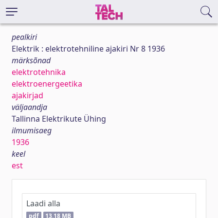
pealkiri
Elektrik : elektrotehniline ajakiri Nr 8 1936
märksõnad
elektrotehnika
elektroenergeetika
ajakirjad
väljaandja
Tallinna Elektrikute Ühing
ilmumisaeg
1936
keel
est
Laadi alla
pdf
13,18 MB