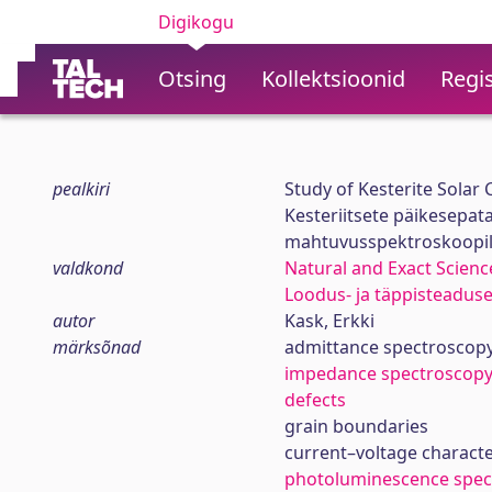
Digikogu
Otsing
Kollektsioonid
Regis
pealkiri
Study of Kesterite Solar
Kesteriitsete päikesepat
mahtuvusspektroskoopil
valdkond
Natural and Exact Scienc
Loodus- ja täppisteadus
autor
Kask, Erkki
märksõnad
admittance spectroscop
impedance spectroscop
defects
grain boundaries
current–voltage characte
photoluminescence spec