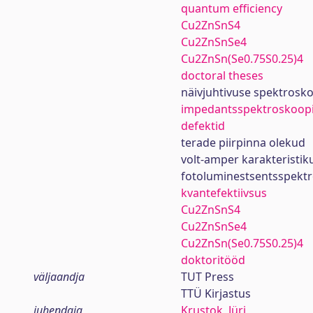
quantum efficiency
Cu2ZnSnS4
Cu2ZnSnSe4
Cu2ZnSn(Se0.75S0.25)4
doctoral theses
näivjuhtivuse spektrosk
impedantsspektroskoop
defektid
terade piirpinna olekud
volt-amper karakteristik
fotoluminestsentsspekt
kvantefektiivsus
Cu2ZnSnS4
Cu2ZnSnSe4
Cu2ZnSn(Se0.75S0.25)4
doktoritööd
väljaandja
TUT Press
TTÜ Kirjastus
juhendaja
Krustok, Jüri