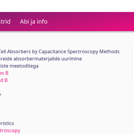
trid
Abi ja info
 Cell Absorbers by Capacitance Spectroscopy Methods
areide absorbermaterjalide uurimine
iste meetoditega
es B
ed B
y
y
ristics
troscopy