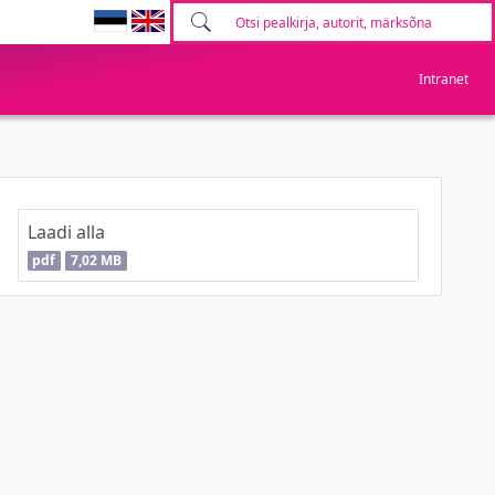
Intranet
Laadi alla
pdf
7,02 MB