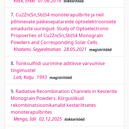
Kask, Erkki
07.06.2016
doktoritööd
7.
Cu2Zn(Sn,Sb)S4 monoterapulbrite ja neil
põhinevate päikesepatareide optoelektroonsete
omaduste uuringud. Study of Optoelectronic
Propoerties of Cu2Zn(Sn,Sb)S4 Monograin
Powders and Corresponding Solar Cells
Khatami, Seyyedmahan
28.05.2021
magistritööd
8.
Tsinksulfiidi uurimine aditiivse värvumise
tingimustel
Lott, Kalju
1993
magistritööd
9.
Radiative Recombination Channels in Kesterite
Monograin Powders. Kiirguslikud
rekombinatsioonikanalid kesteriitsetes
monoterapulbrites
Mengü, İdil
02.12.2025
doktoritööd