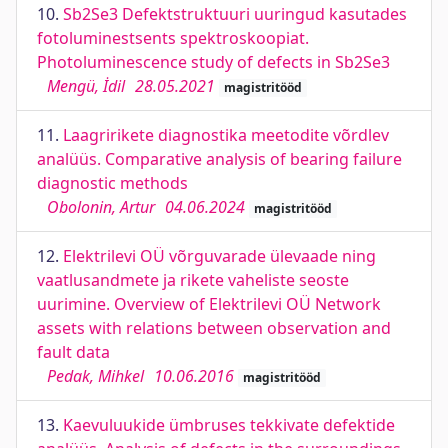
10.
Sb2Se3 Defektstruktuuri uuringud kasutades
fotoluminestsents spektroskoopiat.
Photoluminescence study of defects in Sb2Se3
Mengü, İdil
28.05.2021
magistritööd
11.
Laagririkete diagnostika meetodite võrdlev
analüüs. Comparative analysis of bearing failure
diagnostic methods
Obolonin, Artur
04.06.2024
magistritööd
12.
Elektrilevi OÜ võrguvarade ülevaade ning
vaatlusandmete ja rikete vaheliste seoste
uurimine. Overview of Elektrilevi OÜ Network
assets with relations between observation and
fault data
Pedak, Mihkel
10.06.2016
magistritööd
13.
Kaevuluukide ümbruses tekkivate defektide