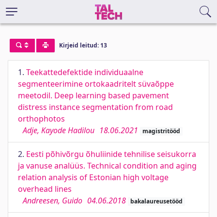
Kirjeid leitud: 13
1.
Teekattedefektide individuaalne
segmenteerimine ortokaadritelt süvaõppe
meetodil. Deep learning based pavement
distress instance segmentation from road
orthophotos
Adje, Kayode Hadilou
18.06.2021
magistritööd
2.
Eesti põhivõrgu õhuliinide tehnilise seisukorra
ja vanuse analüüs. Technical condition and aging
relation analysis of Estonian high voltage
overhead lines
Andreesen, Guido
04.06.2018
bakalaureusetööd