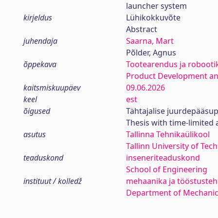
launcher system
kirjeldus
Lühikokkuvõte
Abstract
juhendaja
Saarna, Mart
Põlder, Agnus
õppekava
Tootearendus ja robooti
Product Development an
kaitsmiskuupäev
09.06.2026
keel
est
õigused
Tähtajalise juurdepääsup
Thesis with time-limited 
asutus
Tallinna Tehnikaülikool
Tallinn University of Tec
teaduskond
inseneriteaduskond
School of Engineering
instituut / kolledž
mehaanika ja tööstustehn
Department of Mechanica