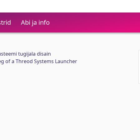
trid
Abi ja info
steemi tugijala disain
eg of a Threod Systems Launcher