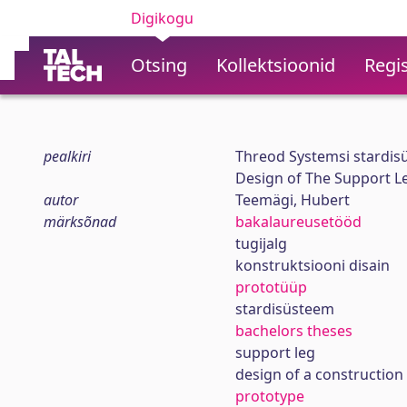
Digikogu
Otsing
Kollektsioonid
Regis
pealkiri
Threod Systemsi stardisü
Design of The Support L
autor
Teemägi, Hubert
märksõnad
bakalaureusetööd
tugijalg
konstruktsiooni disain
prototüüp
stardisüsteem
bachelors theses
support leg
design of a construction
prototype