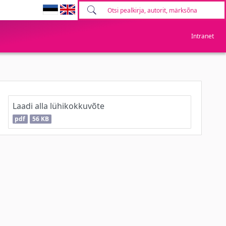
Intranet
Laadi alla lühikokkuvõte
pdf
56 KB