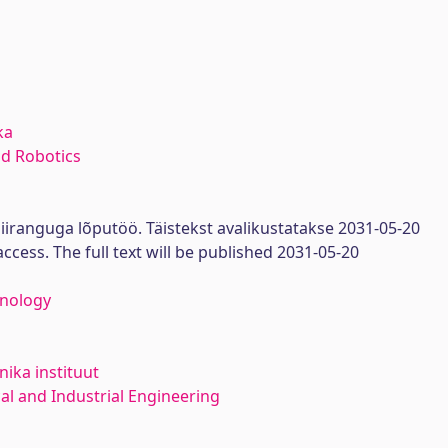
ka
d Robotics
iiranguga lõputöö. Täistekst avalikustatakse 2031-05-20
access. The full text will be published 2031-05-20
hnology
ika instituut
l and Industrial Engineering