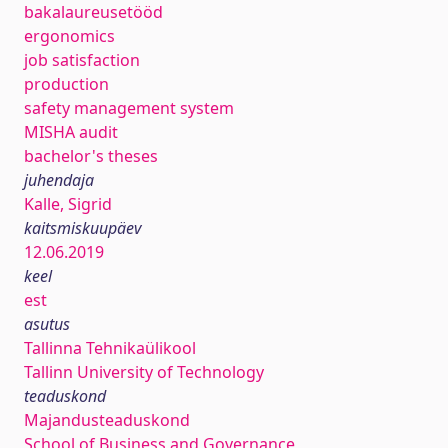
bakalaureusetööd
ergonomics
job satisfaction
production
safety management system
MISHA audit
bachelor's theses
juhendaja
Kalle, Sigrid
kaitsmiskuupäev
12.06.2019
keel
est
asutus
Tallinna Tehnikaülikool
Tallinn University of Technology
teaduskond
Majandusteaduskond
School of Business and Governance