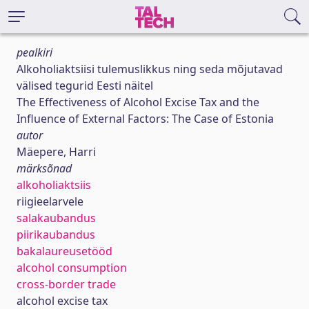
pealkiri
Alkoholiaktsiisi tulemuslikkus ning seda mõjutavad
välised tegurid Eesti näitel
The Effectiveness of Alcohol Excise Tax and the
Influence of External Factors: The Case of Estonia
autor
Mäepere, Harri
märksõnad
alkoholiaktsiis
riigieelarvele
salakaubandus
piirikaubandus
bakalaureusetööd
alcohol consumption
cross-border trade
alcohol excise tax