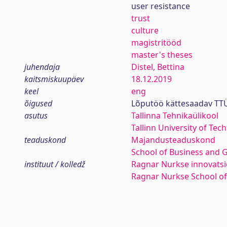
user resistance
trust
culture
magistritööd
master's theses
juhendaja
Distel, Bettina
kaitsmiskuupäev
18.12.2019
keel
eng
õigused
Lõputöö kättesaadav TTÜ
asutus
Tallinna Tehnikaülikool
Tallinn University of Tec
teaduskond
Majandusteaduskond
School of Business and 
instituut / kolledž
Ragnar Nurkse innovatsio
Ragnar Nurkse School o