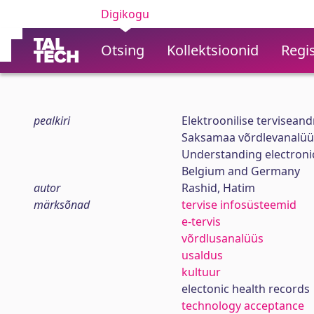
Digikogu
Otsing
Kollektsioonid
Regis
pealkiri
Elektroonilise terviseand
Saksamaa võrdlevanalüü
Understanding electroni
Belgium and Germany
autor
Rashid, Hatim
märksõnad
tervise infosüsteemid
e-tervis
võrdlusanalüüs
usaldus
kultuur
electonic health records
technology acceptance