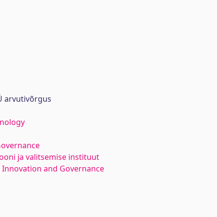
 arvutivõrgus
hnology
Governance
oni ja valitsemise instituut
f Innovation and Governance