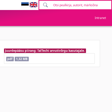
Intranet
Juurdepääsu piirang: TalTechi arvutivõrgu kasutajale.
pdf
1,32 MB