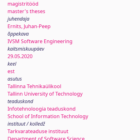
magistritööd
master's theses
juhendaja
Ernits, Juhan-Peep
õppekava
IVSM Software Engineering
kaitsmiskuupäev
29.05.2020
keel
est
asutus
Tallinna Tehnikaülikool
Tallinn University of Technology
teaduskond
Infotehnoloogia teaduskond
School of Information Technology
instituut / kolledž
Tarkvarateaduse instituut
Department of Software Science