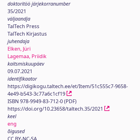
doktoritöö järjekorranumber
35/2021
väljaandja
TalTech Press
TalTech Kirjastus
juhendaja
Elken, Jüri
Lagemaa, Priidik
kaitsmiskuupäev
09.07.2021
identifikaator
https://digikogu.taltech.ee/et/Item/51c555c7-9658-
4e49-b543-3c77a6c1cf19
ISBN 978-9949-83-712-0 (PDF)
https://doi.org/10.23658/taltech.35/2021
keel
eng
õigused
CC BY-NC-SA