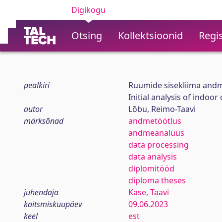
Digikogu
Otsing
Kollektsioonid
Regis
pealkiri
Ruumide sisekliima and
Initial analysis of indoo
autor
Lõbu, Reimo-Taavi
märksõnad
andmetöötlus
andmeanalüüs
data processing
data analysis
diplomitööd
diploma theses
juhendaja
Kase, Taavi
kaitsmiskuupäev
09.06.2023
keel
est