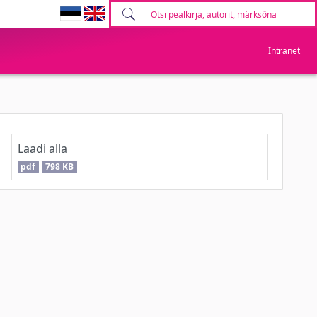
Intranet
Laadi alla
pdf
798 KB