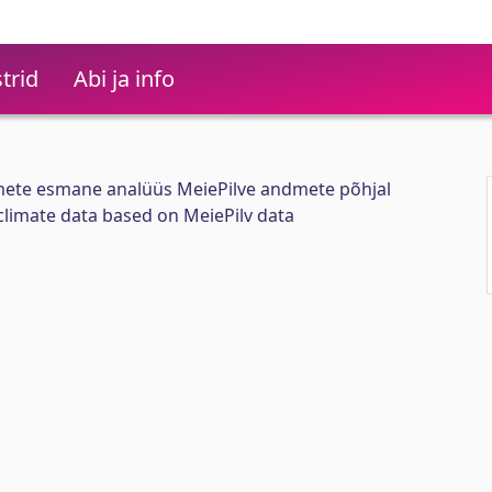
trid
Abi ja info
mete esmane analüüs MeiePilve andmete põhjal
r climate data based on MeiePilv data