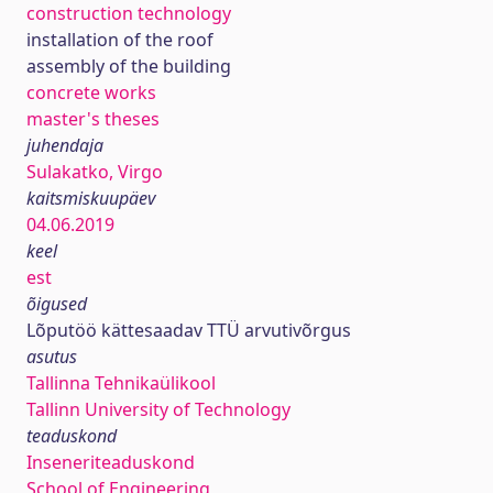
construction technology
installation of the roof
assembly of the building
concrete works
master's theses
juhendaja
Sulakatko, Virgo
kaitsmiskuupäev
04.06.2019
keel
est
õigused
Lõputöö kättesaadav TTÜ arvutivõrgus
asutus
Tallinna Tehnikaülikool
Tallinn University of Technology
teaduskond
Inseneriteaduskond
School of Engineering