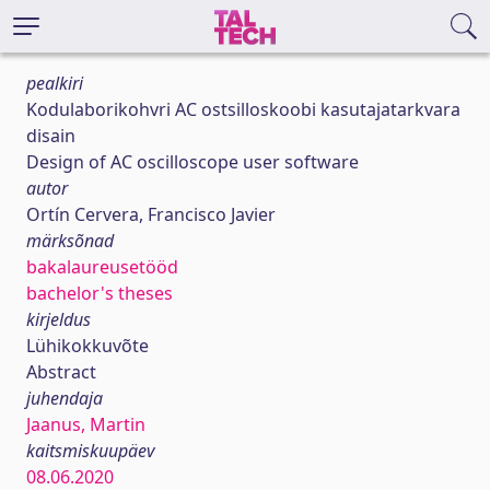
pealkiri
Kodulaborikohvri AC ostsilloskoobi kasutajatarkvara
disain
Design of AC oscilloscope user software
autor
Ortín Cervera, Francisco Javier
märksõnad
bakalaureusetööd
bachelor's theses
kirjeldus
Lühikokkuvõte
Abstract
juhendaja
Jaanus, Martin
kaitsmiskuupäev
08.06.2020