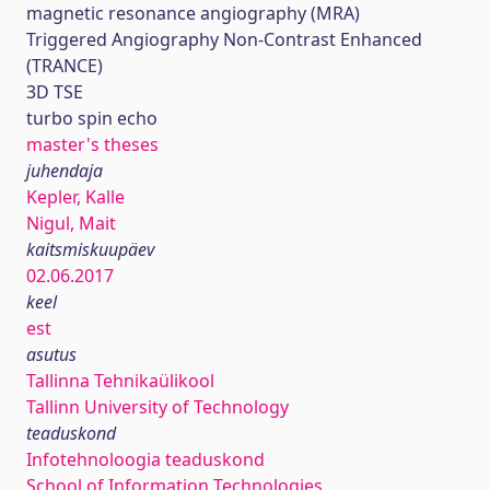
magnetic resonance angiography (MRA)
Triggered Angiography Non-Contrast Enhanced
(TRANCE)
3D TSE
turbo spin echo
master's theses
juhendaja
Kepler, Kalle
Nigul, Mait
kaitsmiskuupäev
02.06.2017
keel
est
asutus
Tallinna Tehnikaülikool
Tallinn University of Technology
teaduskond
Infotehnoloogia teaduskond
School of Information Technologies