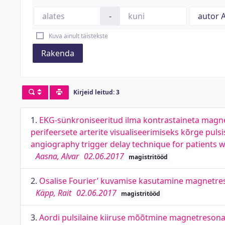
-
Kuva ainult täistekste
Rakenda
Kirjeid leitud: 3
1.
EKG-sünkroniseeritud ilma kontrastaineta mag
perifeersete arterite visualiseerimiseks kõrge pu
angiography trigger delay technique for patients w
Aasna, Alvar
02.06.2017
magistritööd
2.
Osalise Fourier’ kuvamise kasutamine magnetres
Käpp, Rait
02.06.2017
magistritööd
3.
Aordi pulsilaine kiiruse mõõtmine magnetresona