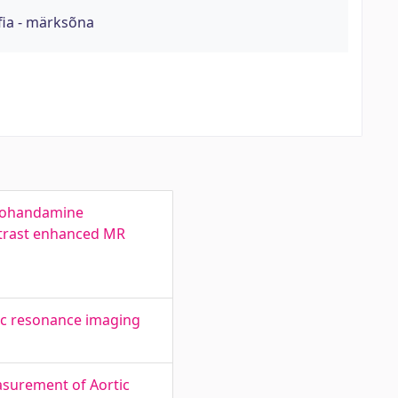
ia - märksõna
 kohandamine
ontrast enhanced MR
ic resonance imaging
asurement of Aortic