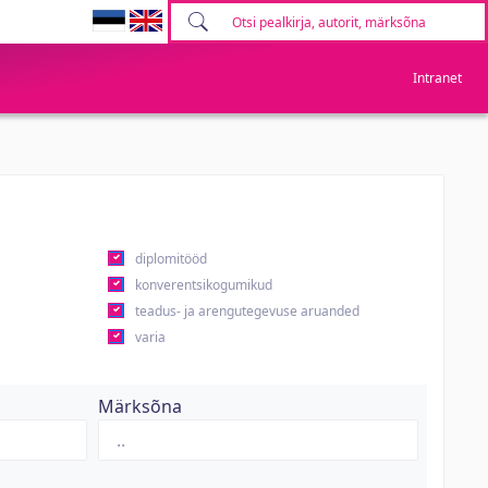
Intranet
diplomitööd
konverentsikogumikud
teadus- ja arengutegevuse aruanded
varia
Märksõna