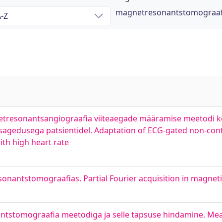
magnetresonantstomograaf
netresonantsangiograafia viiteaegade määramise meetodi
lsisagedusega patsientidel. Adaptation of ECG-gated non-c
ith high heart rate
onantstomograafias. Partial Fourier acquisition in magnet
ntstomograafia meetodiga ja selle täpsuse hindamine. Me