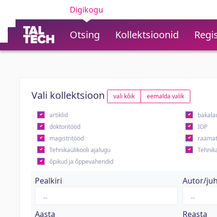
Digikogu
Otsing
Kollektsioonid
Regis
Vali kollektsioon
vali kõik
eemalda valik
artiklid
bakala
doktoritööd
IOP
magistritööd
raamat
Tehnikaülikooli ajalugu
Tehnika
õpikud ja õppevahendid
Pealkiri
Autor/ju
Aasta
Reasta