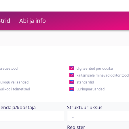
trid
Abi ja info
ureusetööd
digiteeritud perioodika
kaitsmisele minevad doktoritööd
ukogu väljaanded
standardid
ülikooli toimetised
uuringuaruanded
hendaja/koostaja
Struktuuriüksus
Register