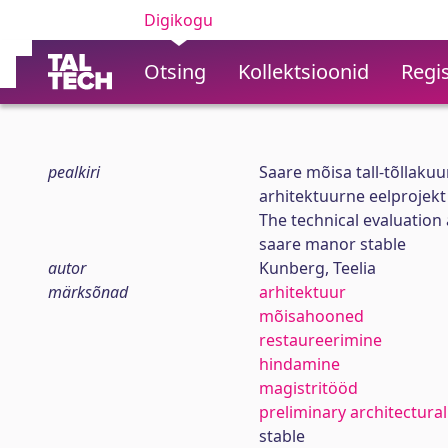
Digikogu
Otsing
Kollektsioonid
Regis
pealkiri
Saare mõisa tall-tõllakuu
arhitektuurne eelprojekt
The technical evaluation 
saare manor stable
autor
Kunberg, Teelia
märksõnad
arhitektuur
mõisahooned
restaureerimine
hindamine
magistritööd
preliminary architectura
stable