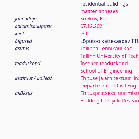
residential bulidings
master's theses
juhendaja
Soekov, Erki
kaitsmiskuupäev
07.12.2021
keel
est
õigused
Lõputöö kättesaadav TTÜ
asutus
Tallinna Tehnikaülikool
Tallinn University of Tec
teaduskond
Inseneriteaduskond
School of Engineering
instituut / kolledž
Ehituse ja arhitektuuri in
Department of Civil Engi
allüksus
Ehitusprotsessi uurimis
Building Lifecycle Resea