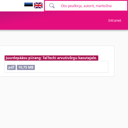
Intranet
Juurdepääsu piirang: TalTechi arvutivõrgu kasutajale.
pdf
10,75 MB