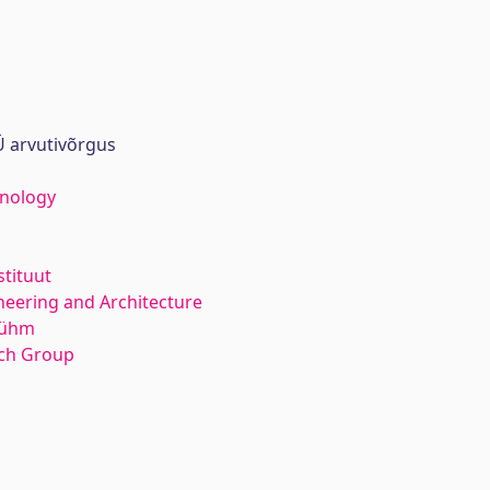
 arvutivõrgus
hnology
stituut
neering and Architecture
rühm
rch Group