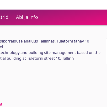
trid
Abi ja info
sikorralduse analüüs Tallinnas, Tuletorni tänav 10
el
n technology and building site management based on the
ial building at Tuletorni street 10, Tallinn
nt