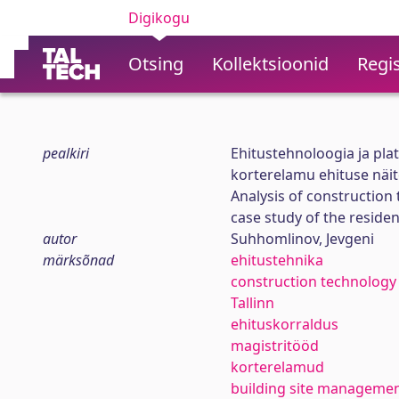
Digikogu
Otsing
Kollektsioonid
Regis
pealkiri
Ehitustehnoloogia ja plat
korterelamu ehituse näit
Analysis of constructio
case study of the resident
autor
Suhhomlinov, Jevgeni
märksõnad
ehitustehnika
construction technology
Tallinn
ehituskorraldus
magistritööd
korterelamud
building site manageme