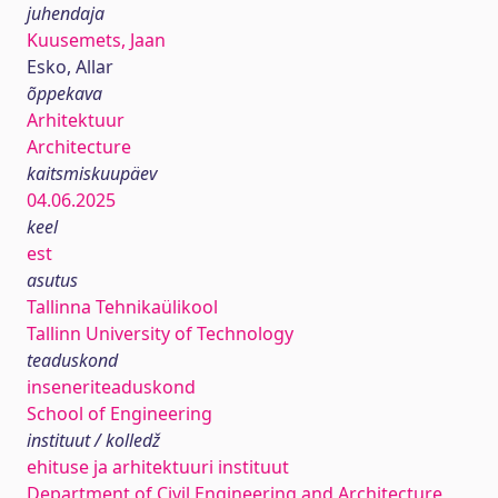
juhendaja
Kuusemets, Jaan
Esko, Allar
õppekava
Arhitektuur
Architecture
kaitsmiskuupäev
04.06.2025
keel
est
asutus
Tallinna Tehnikaülikool
Tallinn University of Technology
teaduskond
inseneriteaduskond
School of Engineering
instituut / kolledž
ehituse ja arhitektuuri instituut
Department of Civil Engineering and Architecture