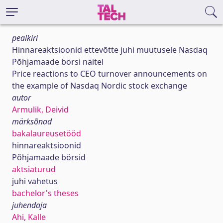
pealkiri
Hinnareaktsioonid ettevõtte juhi muutusele Nasdaq
Põhjamaade börsi näitel
Price reactions to CEO turnover announcements on
the example of Nasdaq Nordic stock exchange
autor
Armulik, Deivid
märksõnad
bakalaureusetööd
hinnareaktsioonid
Põhjamaade börsid
aktsiaturud
juhi vahetus
bachelor's theses
juhendaja
Ahi, Kalle