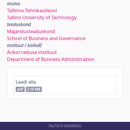
asutus
Tallinna Tehnikaülikool
Tallinn University of Technology
teaduskond
Majandusteaduskond
School of Business and Governance
instituut / kolledž
Ärikorralduse instituut
Department of Business Administration
Laadi alla
pdf
2,19 MB
TALTECH DIGIKOGU