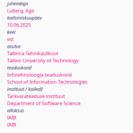
juhendaja
Luberg, Ago
kaitsmiskuupäev
10.06.2025
keel
est
asutus
Tallinna Tehnikaülikool
Tallinn University of Technology
teaduskond
Infotehnoloogia teaduskond
School of Information Technologies
instituut / kolledž
Tarkvarateaduse instituut
Department of Software Science
allüksus
IAIB
IAIB