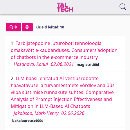
Kirjeid leitud: 10
1.
Tarbijatepoolne juturoboti tehnoloogia
omaksvõtt e-kaubanduses. Consumers'adoption
of chatbots in the e-commerce industry
Hasanova, Konul
02.06.2021
magistritööd
2.
LLM baasil ehitatud AI-vestlusrobotite
haavatavuse ja turvameetmete võrdlev analüüs
viiba süstimise rünnakute suhtes. Comparative
Analysis of Prompt Injection Effectiveness and
Mitigation in LLM-Based AI Chatbots
Jakobsoo, Mark-Henry
02.06.2026
bakalaureusetööd