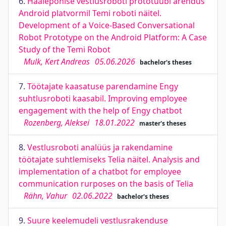
6.
Häälepõhise vestlusroboti prototüübi arendus
Android platvormil Temi roboti näitel.
Development of a Voice-Based Conversational
Robot Prototype on the Android Platform: A Case
Study of the Temi Robot
Mulk, Kert Andreas
05.06.2026
bachelor's theses
7.
Töötajate kaasatuse parendamine Engy
suhtlusroboti kaasabil. Improving employee
engagement with the help of Engy chatbot
Rozenberg, Aleksei
18.01.2022
master's theses
8.
Vestlusroboti analüüs ja rakendamine
töötajate suhtlemiseks Telia näitel. Analysis and
implementation of a chatbot for employee
communication rurposes on the basis of Telia
Rähn, Vahur
02.06.2022
bachelor's theses
9.
Suure keelemudeli vestlusrakenduse