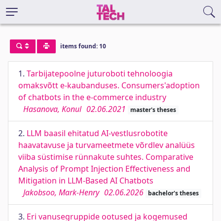
items found: 10
1.
Tarbijatepoolne juturoboti tehnoloogia
omaksvõtt e-kaubanduses. Consumers'adoption
of chatbots in the e-commerce industry
Hasanova, Konul
02.06.2021
master's theses
2.
LLM baasil ehitatud AI-vestlusrobotite
haavatavuse ja turvameetmete võrdlev analüüs
viiba süstimise rünnakute suhtes. Comparative
Analysis of Prompt Injection Effectiveness and
Mitigation in LLM-Based AI Chatbots
Jakobsoo, Mark-Henry
02.06.2026
bachelor's theses
3.
Eri vanusegruppide ootused ja kogemused