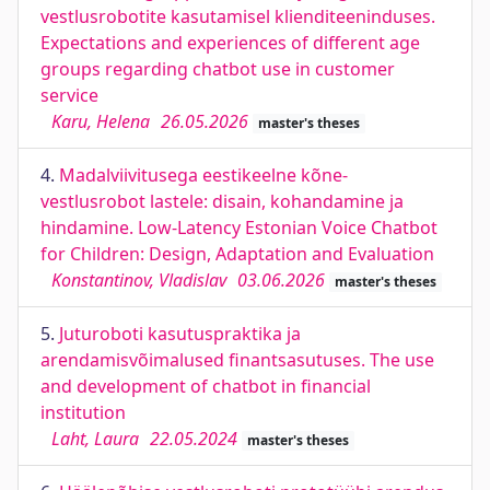
vestlusrobotite kasutamisel klienditeeninduses.
Expectations and experiences of different age
groups regarding chatbot use in customer
service
Karu, Helena
26.05.2026
master's theses
4.
Madalviivitusega eestikeelne kõne-
vestlusrobot lastele: disain, kohandamine ja
hindamine. Low-Latency Estonian Voice Chatbot
for Children: Design, Adaptation and Evaluation
Konstantinov, Vladislav
03.06.2026
master's theses
5.
Juturoboti kasutuspraktika ja
arendamisvõimalused finantsasutuses. The use
and development of chatbot in financial
institution
Laht, Laura
22.05.2024
master's theses