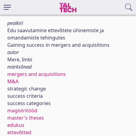
pealkiri
Edu saavutamine ettevõtete ühinemiste ja
omandamiste tehingutes
Gaining success in mergers and acquisitions
autor
Mere, Imbi
märksõnad
mergers and acquisitions
M&A
strategic change
success criteria
success categories
magistritööd
master's theses
edukus
ettevõtted