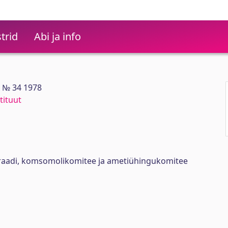
trid
Abi ja info
 № 34 1978
tituut
oraadi, komsomolikomitee ja ametiühingukomitee