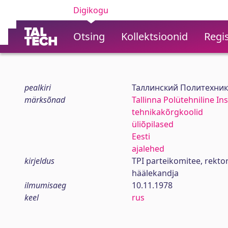
Digikogu
Otsing
Kollektsioonid
Regis
pealkiri
Таллинский Политехник
märksõnad
Tallinna Polütehniline Ins
tehnikakõrgkoolid
üliõpilased
Eesti
ajalehed
kirjeldus
TPI parteikomitee, rekt
häälekandja
ilmumisaeg
10.11.1978
keel
rus