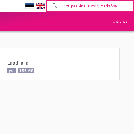
Intranet
Laadi alla
pdf
1,09 MB