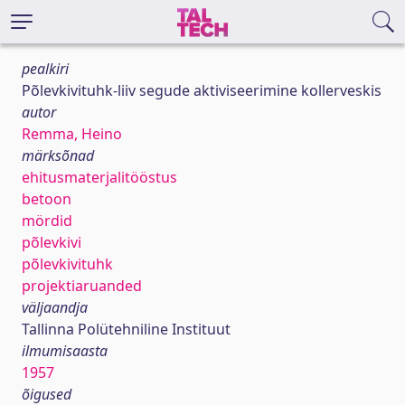
pealkiri
Põlevkivituhk-liiv segude aktiviseerimine kollerveskis
autor
Remma, Heino
märksõnad
ehitusmaterjalitööstus
betoon
mördid
põlevkivi
põlevkivituhk
projektiaruanded
väljaandja
Tallinna Polütehniline Instituut
ilmumisaasta
1957
õigused