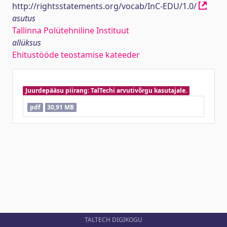
http://rightsstatements.org/vocab/InC-EDU/1.0/
asutus
Tallinna Polütehniline Instituut
allüksus
Ehitustööde teostamise kateeder
Juurdepääsu piirang: TalTechi arvutivõrgu kasutajale.
pdf
30,91 MB
TALTECH DIGIKOGU