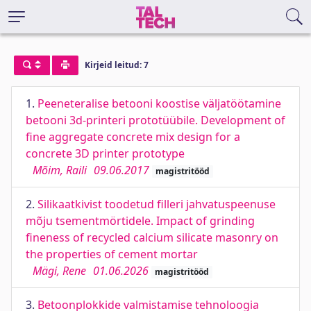
Kirjeid leitud: 7
1.
Peeneteralise betooni koostise väljatöötamine
betooni 3d-printeri prototüübile. Development of
fine aggregate concrete mix design for a
concrete 3D printer prototype
Mõim, Raili
09.06.2017
magistritööd
2.
Silikaatkivist toodetud filleri jahvatuspeenuse
mõju tsementmörtidele. Impact of grinding
fineness of recycled calcium silicate masonry on
the properties of cement mortar
Mägi, Rene
01.06.2026
magistritööd
3.
Betoonplokkide valmistamise tehnoloogia