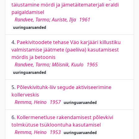
täiustamine mördi ja jämetäitematerjali eraldi
paigaldamisel
Randvee, Tarmo; Auriste, Ilja
1961
uuringuaruanded
4.
Paekivitoodete tehase Väo karjääri killustiku
valmistamise jäätmete (paeliiva) kasutamisest
mördis ja betoonis
Randvee, Tarmo; Mõisnik, Kuulo
1965
uuringuaruanded
5.
Põlevkivituhk-liiv segude aktiviseerimine
kollerveskis
Remma, Heino
1957
uuringuaruanded
6.
Kollermenetluse rakendamisest põlevkivi
tolmkütuse tsükloontuha kasutamisel
Remma, Heino
1953
uuringuaruanded