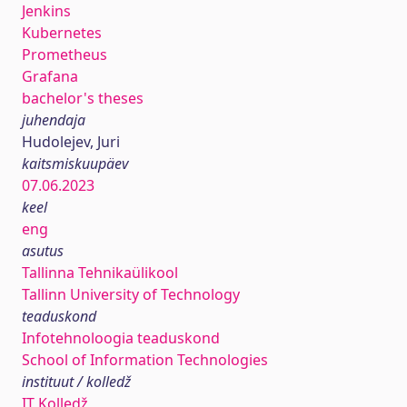
Jenkins
Kubernetes
Prometheus
Grafana
bachelor's theses
juhendaja
Hudolejev, Juri
kaitsmiskuupäev
07.06.2023
keel
eng
asutus
Tallinna Tehnikaülikool
Tallinn University of Technology
teaduskond
Infotehnoloogia teaduskond
School of Information Technologies
instituut / kolledž
IT Kolledž