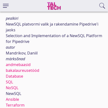
pealkiri
NewSQL platvormi valik ja rakendamine Pipedrive'i
jaoks
Selection and Implementation of a NewSQL Platform
for Pipedrive
autor
Mandrikov, Daniil
märksõnad
andmebaasid
bakalaureusetööd
Database
SQL
NoSQL
NewSQL
Ansible
Terraform