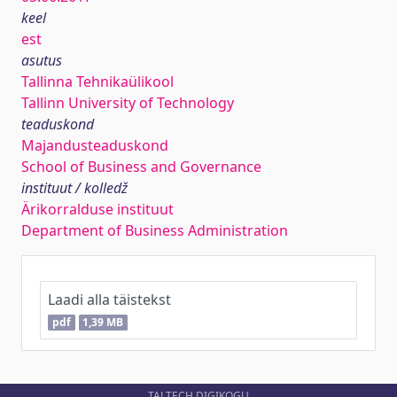
keel
est
asutus
Tallinna Tehnikaülikool
Tallinn University of Technology
teaduskond
Majandusteaduskond
School of Business and Governance
instituut / kolledž
Ärikorralduse instituut
Department of Business Administration
Laadi alla täistekst
pdf
1,39 MB
TALTECH DIGIKOGU