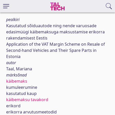
pealkiri
Kasutatud sõiduautode ning nende varuosade
edasimüügi käibemaksuga maksustamise erikorra
rakendamisest Eestis
Application of the VAT Margin Scheme on Resale of
Second-hand Vehicles and Their Spare Parts in
Estonia
autor
Taal, Mariana
märksõnad
käibemaks
kumuleerumine
kasutatud kaup
käibemaksu tavakord
erikord
erikorra arvutusmeetodid