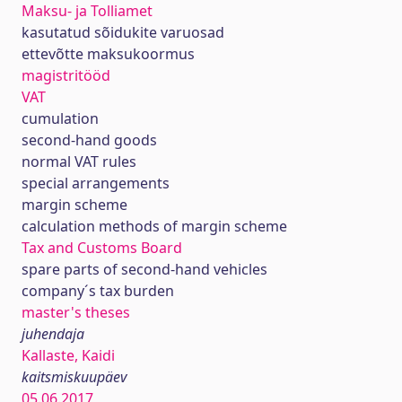
Maksu- ja Tolliamet
kasutatud sõidukite varuosad
ettevõtte maksukoormus
magistritööd
VAT
cumulation
second-hand goods
normal VAT rules
special arrangements
margin scheme
calculation methods of margin scheme
Tax and Customs Board
spare parts of second-hand vehicles
company´s tax burden
master's theses
juhendaja
Kallaste, Kaidi
kaitsmiskuupäev
05.06.2017