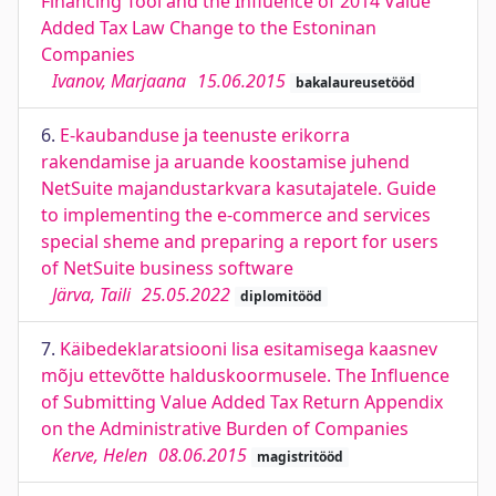
Financing Tool and the Influence of 2014 Value
Added Tax Law Change to the Estoninan
Companies
Ivanov, Marjaana
15.06.2015
bakalaureusetööd
6.
E-kaubanduse ja teenuste erikorra
rakendamise ja aruande koostamise juhend
NetSuite majandustarkvara kasutajatele. Guide
to implementing the e-commerce and services
special sheme and preparing a report for users
of NetSuite business software
Järva, Taili
25.05.2022
diplomitööd
7.
Käibedeklaratsiooni lisa esitamisega kaasnev
mõju ettevõtte halduskoormusele. The Influence
of Submitting Value Added Tax Return Appendix
on the Administrative Burden of Companies
Kerve, Helen
08.06.2015
magistritööd