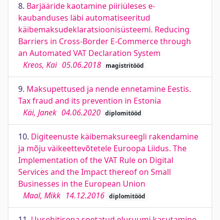
8.
Barjääride kaotamine piiriüleses e-
kaubanduses läbi automatiseeritud
käibemaksudeklaratsioonisüsteemi. Reducing
Barriers in Cross-Border E-Commerce through
an Automated VAT Declaration System
Kreos, Kai
05.06.2018
magistritööd
9.
Maksupettused ja nende ennetamine Eestis.
Tax fraud and its prevention in Estonia
Käi, Janek
04.06.2020
diplomitööd
10.
Digiteenuste käibemaksureegli rakendamine
ja mõju väikeettevõtetele Euroopa Liidus. The
Implementation of the VAT Rule on Digital
Services and the Impact thereof on Small
Businesses in the European Union
Maal, Mikk
14.12.2016
diplomitööd
11.
Uusehitisena soetatud eluruumi kasutamine,