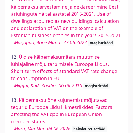
käibemaksu arvestamine ja deklareerimine Eesti
äriühingute näitel aastatel 2015-2021. Use of
dwellings acquired as new buildings, calculation
and declaration of VAT on the example of
Estonian business entities in the years 2015-2021
Marjapuu, Aune Maria
27.05.2022
magistritööd
12.
Üldise käibemaksumäära muutmise
lühiajaline mõju tarbimisele Euroopa Liidus.
Short-term effects of standard VAT rate change
to consumption in EU
Miggur, Kädi-Kristlin
06.06.2016
magistritööd
13.
Käibemaksulõhe kujunemist mõjutavad
tegurid Euroopa Liidu liikmesriikides. Factors
affecting the VAT gap in European Union
member states
Muru, Mia Mai
04.06.2026
bakalaureusetööd