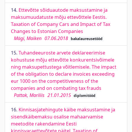
14.
Ettevõtte sõiduautode maksustamine ja
maksumuudatuste mõju ettevõttele Eestis.
Taxation of Company Cars and Impact of Tax
Changes to Estonian Companies
Mägi, Maiken
07.06.2018
bakalaureusetööd
15.
Tuhandeeuroste arvete deklareerimise
kohustuse mõju ettevõtte konkurentsivõimele
ning maksupettustega võitlemisele. The impact
of the obligation to declare invoices exceeding
eur 1000 on the competitiveness of the
companies and on combating tax frauds
Pattak, Mariliis
21.01.2015
diplomitööd
16.
Kinnisasjatehingute käibe maksustamine ja
sisendkäibemaksu osalise mahaarvamise
meetodite rakendamine Eesti
kinnisvaraettevõtete näitel. Taxation of