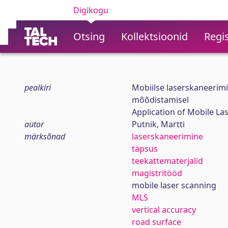
Digikogu
Otsing
Kollektsioonid
Regis
pealkiri
Mobiilse laserskaneerim
mõõdistamisel
Application of Mobile La
autor
Putnik, Martti
märksõnad
laserskaneerimine
täpsus
teekattematerjalid
magistritööd
mobile laser scanning
MLS
vertical accuracy
road surface