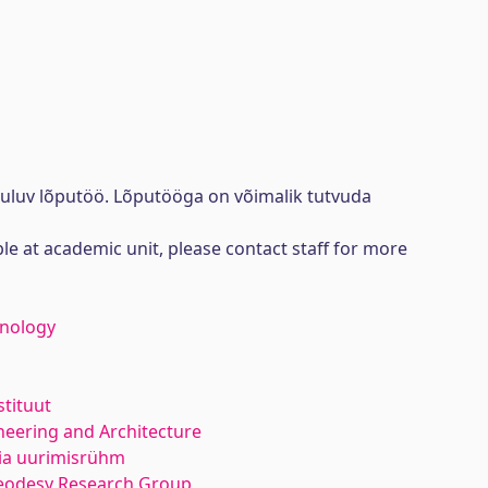
uuluv lõputöö. Lõputööga on võimalik tutvuda
ble at academic unit, please contact staff for more
hnology
stituut
neering and Architecture
ia uurimisrühm
eodesy Research Group