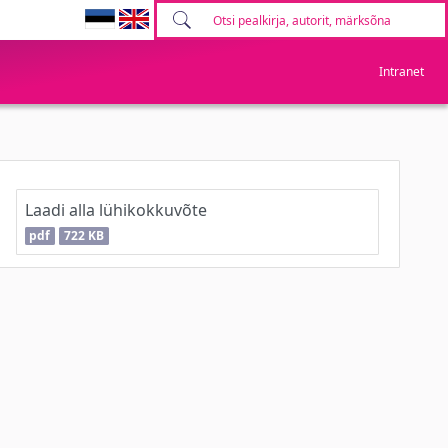
Intranet
Laadi alla lühikokkuvõte
pdf
722 KB