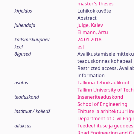
master's theses
kirjeldus
Lühikokkuvõte
Abstract
juhendaja
Julge, Kalev
Ellmann, Artu
kaitsmiskuupäev
24.01.2018
keel
est
õigused
Avalikustamisele mittek
teaduskonnas kohapeal
Restricted access. Availa
information
asutus
Tallinna Tehnikaülikool
Tallinn University of Tec
teaduskond
Inseneriteaduskond
School of Engineering
instituut / kolledž
Ehituse ja arhitektuuri in
Department of Civil Engi
allüksus
Teedeehituse ja geodees
Road Engineering and G