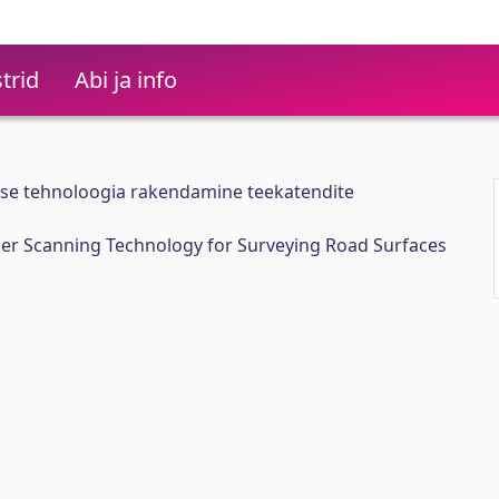
trid
Abi ja info
ise tehnoloogia rakendamine teekatendite
ser Scanning Technology for Surveying Road Surfaces