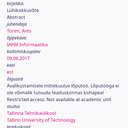
kirjeldus
Lühikokkuvõte
Abstract
juhendaja
Torim, Ants
õppekava
IAPM Informaatika
kaitsmiskuupäev
09.06.2017
keel
est
õigused
Avalikustamisele mittekuuluv lõputöö. Lõputööga ei
ole võimalik tutvuda teaduskonnas kohapeal
Restricted access. Not available at academic unit
asutus
Tallinna Tehnikaülikool
Tallinn University of Technology
teaduskond