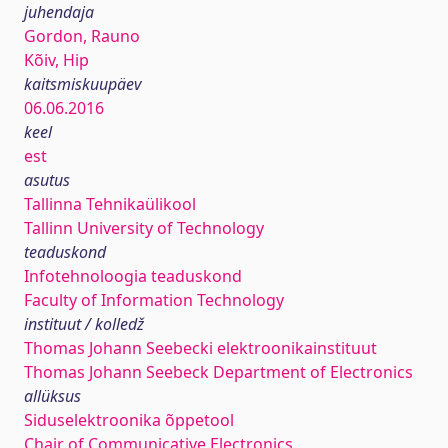
juhendaja
Gordon, Rauno
Kõiv, Hip
kaitsmiskuupäev
06.06.2016
keel
est
asutus
Tallinna Tehnikaülikool
Tallinn University of Technology
teaduskond
Infotehnoloogia teaduskond
Faculty of Information Technology
instituut / kolledž
Thomas Johann Seebecki elektroonikainstituut
Thomas Johann Seebeck Department of Electronics
allüksus
Siduselektroonika õppetool
Chair of Communicative Electronics