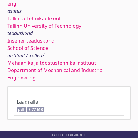
eng
asutus
Tallinna Tehnikaülikool
Tallinn University of Technology
teaduskond
Inseneriteaduskond
School of Science
instituut / kolledž
Mehaanika ja tööstustehnika instituut
Department of Mechanical and Industrial
Engineering
Laadi alla
pdf
3,77 MB
TALTECH DIGIKOGU