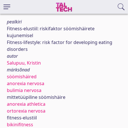
pealkiri
Fitness-elustiil: riskifaktor söömishäirete
kujunemisel
Fitness-lifestyle: risk factor for developing eating
disorders
autor
Salupuu, Kristin
märksõnad
söömishäired
anorexia nervosa
bulimia nervosa
mittetüüpiline söömishäire
anorexia athletica
ortorexia nervosa
fitness-elustiil
bikinifitness