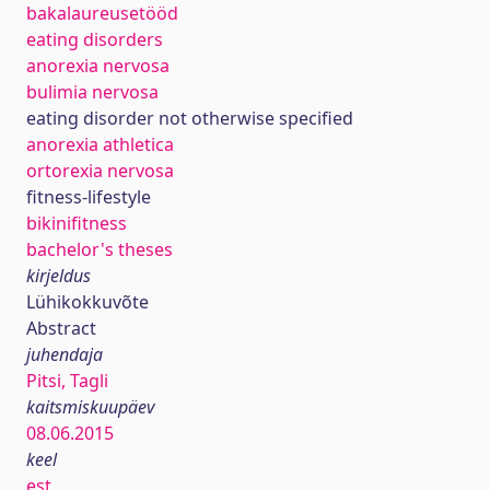
bakalaureusetööd
eating disorders
anorexia nervosa
bulimia nervosa
eating disorder not otherwise specified
anorexia athletica
ortorexia nervosa
fitness-lifestyle
bikinifitness
bachelor's theses
kirjeldus
Lühikokkuvõte
Abstract
juhendaja
Pitsi, Tagli
kaitsmiskuupäev
08.06.2015
keel
est