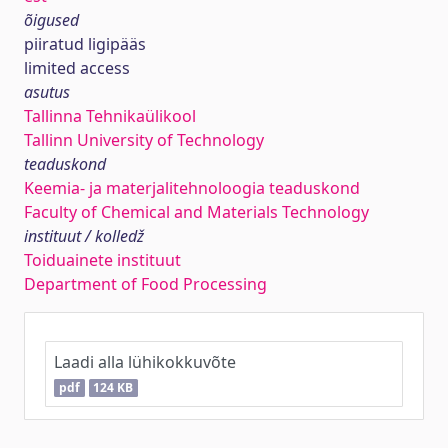
õigused
piiratud ligipääs
limited access
asutus
Tallinna Tehnikaülikool
Tallinn University of Technology
teaduskond
Keemia- ja materjalitehnoloogia teaduskond
Faculty of Chemical and Materials Technology
instituut / kolledž
Toiduainete instituut
Department of Food Processing
Laadi alla lühikokkuvõte
pdf
124 KB