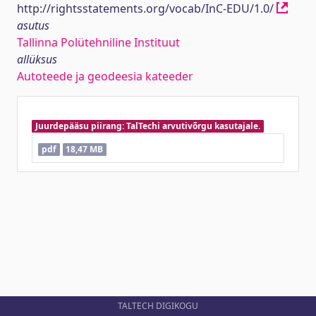
http://rightsstatements.org/vocab/InC-EDU/1.0/
asutus
Tallinna Polütehniline Instituut
allüksus
Autoteede ja geodeesia kateeder
Juurdepääsu piirang: TalTechi arvutivõrgu kasutajale.
pdf
18,47 MB
TALTECH DIGIKOGU