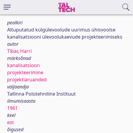
pealkiri
Altuputatud külgülevoolude uurimus ühisvoolse
kanalisatsiooni ülevoolukaevude projekteerimiseks
autor
Tibar, Harri
märksõnad
kanalisatsioon
projekteerimine
projektiaruanded
väljaandja
Tallinna Polütehniline Instituut
ilmumisaasta
1961
keel
est
õigused