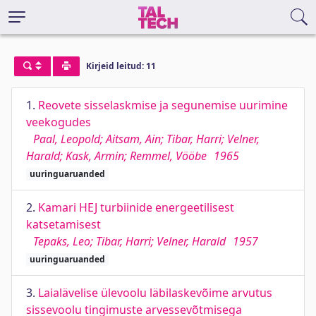
Kirjeid leitud: 11
1.
Reovete sisselaskmise ja segunemise uurimine
veekogudes
Paal, Leopold; Aitsam, Ain; Tibar, Harri; Velner,
Harald; Kask, Armin; Remmel, Vööbe
1965
uuringuaruanded
2.
Kamari HEJ turbiinide energeetilisest
katsetamisest
Tepaks, Leo; Tibar, Harri; Velner, Harald
1957
uuringuaruanded
3.
Laialävelise ülevoolu läbilaskevõime arvutus
sissevoolu tingimuste arvessevõtmisega