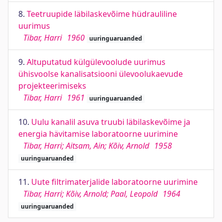
8.
Teetruupide läbilaskevõime hüdrauliline
uurimus
Tibar, Harri
1960
uuringuaruanded
9.
Altuputatud külgülevoolude uurimus
ühisvoolse kanalisatsiooni ülevoolukaevude
projekteerimiseks
Tibar, Harri
1961
uuringuaruanded
10.
Uulu kanalil asuva truubi läbilaskevõime ja
energia hävitamise laboratoorne uurimine
Tibar, Harri; Aitsam, Ain; Kõiv, Arnold
1958
uuringuaruanded
11.
Uute filtrimaterjalide laboratoorne uurimine
Tibar, Harri; Kõiv, Arnold; Paal, Leopold
1964
uuringuaruanded