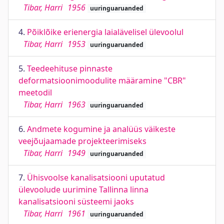
Tibar, Harri
1956
uuringuaruanded
4.
Põiklõike erienergia laialävelisel ülevoolul
Tibar, Harri
1953
uuringuaruanded
5.
Teedeehituse pinnaste
deformatsioonimoodulite määramine "CBR"
meetodil
Tibar, Harri
1963
uuringuaruanded
6.
Andmete kogumine ja analüüs väikeste
veejõujaamade projekteerimiseks
Tibar, Harri
1949
uuringuaruanded
7.
Ühisvoolse kanalisatsiooni uputatud
ülevoolude uurimine Tallinna linna
kanalisatsiooni süsteemi jaoks
Tibar, Harri
1961
uuringuaruanded