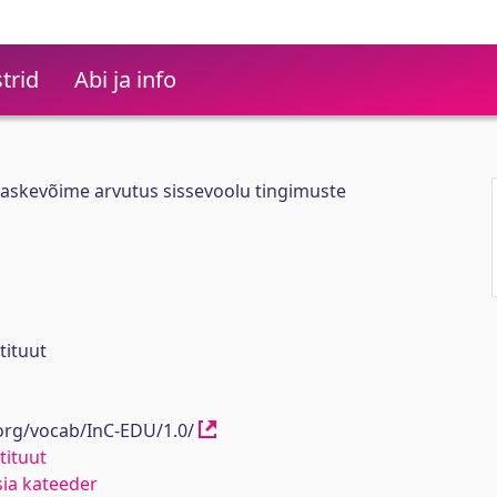
trid
Abi ja info
bilaskevõime arvutus sissevoolu tingimuste
tituut
.org/vocab/InC-EDU/1.0/
tituut
ia kateeder