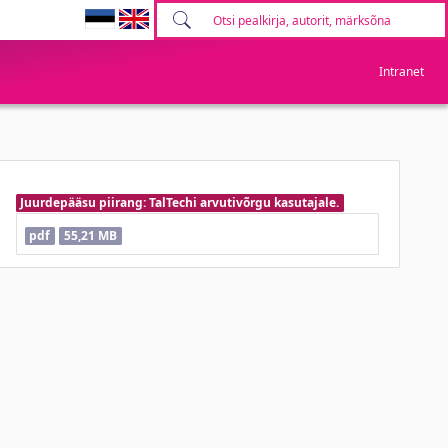
Intranet
Juurdepääsu piirang: TalTechi arvutivõrgu kasutajale.
pdf
55,21 MB