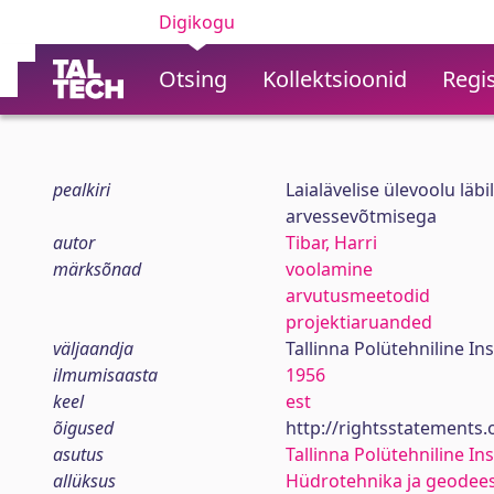
Digikogu
Otsing
Kollektsioonid
Regis
pealkiri
Laialävelise ülevoolu lä
arvessevõtmisega
autor
Tibar, Harri
märksõnad
voolamine
arvutusmeetodid
projektiaruanded
väljaandja
Tallinna Polütehniline Ins
ilmumisaasta
1956
keel
est
õigused
http://rightsstatements
asutus
Tallinna Polütehniline Ins
allüksus
Hüdrotehnika ja geodees