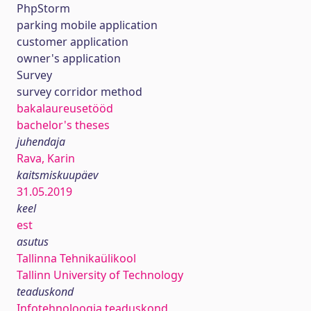
PhpStorm
parking mobile application
customer application
owner's application
Survey
survey corridor method
bakalaureusetööd
bachelor's theses
juhendaja
Rava, Karin
kaitsmiskuupäev
31.05.2019
keel
est
asutus
Tallinna Tehnikaülikool
Tallinn University of Technology
teaduskond
Infotehnoloogia teaduskond