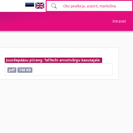
Intranet
Juurdepääsu piirang: TalTechi arvutivõrgu kasutajale.
pdf
748 KB