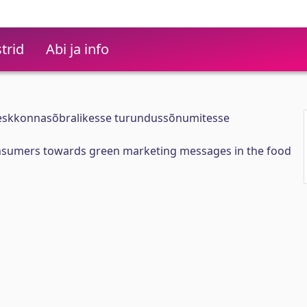
trid
Abi ja info
 keskkonnasõbralikesse turundussõnumitesse
onsumers towards green marketing messages in the food