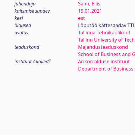
juhendaja
Salm, Eliis
kaitsmiskuupäev
19.01.2021
keel
est
õigused
Lõputöö kättesaadav TTÜ
asutus
Tallinna Tehnikaülikool
Tallinn University of Tec
teaduskond
Majandusteaduskond
School of Business and 
instituut / kolledž
Ärikorralduse instituut
Department of Business 