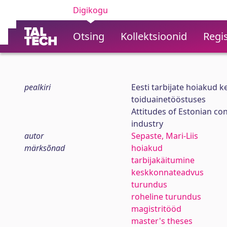
Digikogu
Otsing
Kollektsioonid
Regis
pealkiri
Eesti tarbijate hoiakud
toiduainetööstuses
Attitudes of Estonian c
industry
autor
Sepaste, Mari-Liis
märksõnad
hoiakud
tarbijakäitumine
keskkonnateadvus
turundus
roheline turundus
magistritööd
master's theses