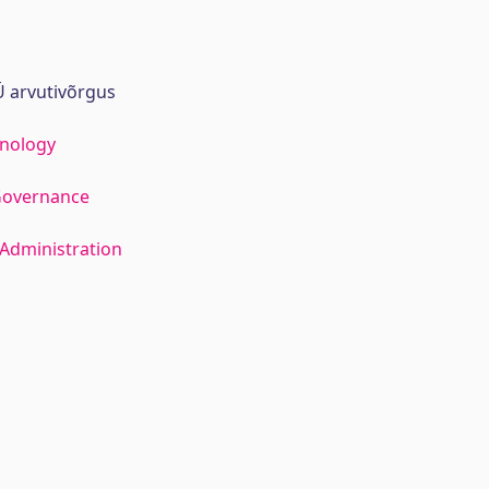
 arvutivõrgus
hnology
Governance
Administration