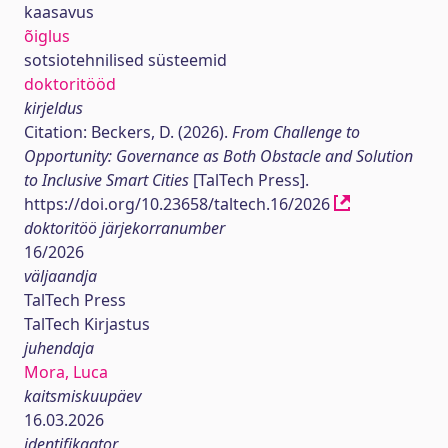
kaasavus
õiglus
sotsiotehnilised süsteemid
doktoritööd
kirjeldus
Citation: Beckers, D. (2026).
From Challenge to
Opportunity: Governance as Both Obstacle and Solution
to Inclusive Smart Cities
[TalTech Press].
https://doi.org/10.23658/taltech.16/2026
doktoritöö järjekorranumber
16/2026
väljaandja
TalTech Press
TalTech Kirjastus
juhendaja
Mora, Luca
kaitsmiskuupäev
16.03.2026
identifikaator