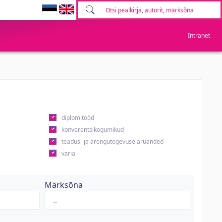
Intranet
diplomitööd
konverentsikogumikud
teadus- ja arengutegevuse aruanded
varia
Märksõna