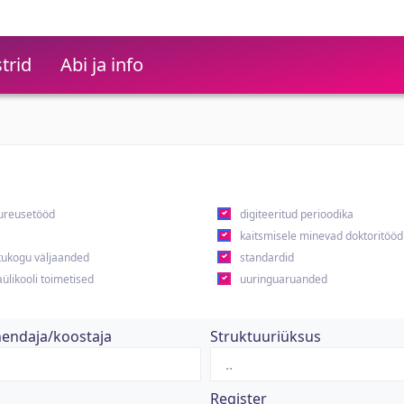
trid
Abi ja info
ureusetööd
digiteeritud perioodika
kaitsmisele minevad doktoritööd
ukogu väljaanded
standardid
ülikooli toimetised
uuringuaruanded
hendaja/koostaja
Struktuuriüksus
Register