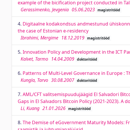
example of the bicification project conducted in Tal
Gerassimenko, Jevgenia
05.06.2023
magistritööd
4.
Digitaalne kodakondsus andmestunud ühiskonnas: E
the case of Estonian e-residency
Ibrahimi, Mergime
18.12.2019
magistritööd
5.
Innovation Policy and Development in the ICT Pa
Kalvet, Tarmo
14.04.2009
doktoritööd
6.
Patterns of Multi-Level Governance in Europe : 
Kungla, Tarvo
30.08.2007
doktoritööd
7.
AML/CFT valitsemispuudujäägid El Salvadori Bitc
Gaps in El Salvadors Bitcoin Policy (2021-2023). 
Li, Kuang
21.01.2026
magistritööd
8.
The Demise of eGovernment Maturity Models: F
raamistik ja juhtumianalüüsid