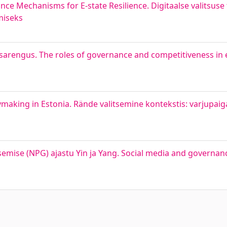
e Mechanisms for E-state Resilience. Digitaalse valitsuse t
miseks
usarengus. The roles of governance and competitiveness in
making in Estonia. Rände valitsemine kontekstis: varjupaig
tsemise (NPG) ajastu Yin ja Yang. Social media and governanc