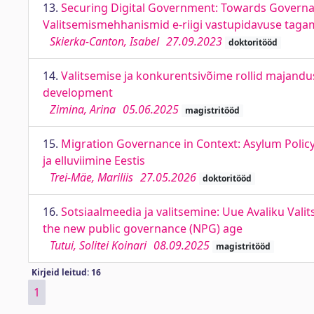
13.
Securing Digital Government: Towards Governanc
Valitsemismehhanismid e-riigi vastupidavuse taga
Skierka-Canton, Isabel
27.09.2023
doktoritööd
14.
Valitsemise ja konkurentsivõime rollid majand
development
Zimina, Arina
05.06.2025
magistritööd
15.
Migration Governance in Context: Asylum Policy
ja elluviimine Eestis
Trei-Mäe, Mariliis
27.05.2026
doktoritööd
16.
Sotsiaalmeedia ja valitsemine: Uue Avaliku Vali
the new public governance (NPG) age
Tutui, Solitei Koinari
08.09.2025
magistritööd
Kirjeid leitud: 16
1