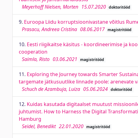
Meyerhoff Nielsen, Morten
15.07.2020
doktoritööd
9.
Euroopa Liidu korruptsioonivastane võitlus Rumee
Prasacu, Andreea Cristina
08.06.2017
magistritööd
10.
Eesti riigikaitse käsitus - koordineerimise ja k
cooperation
Saimla, Risto
03.06.2021
magistritööd
11.
Exploring the Journey towards Smarter Sustaina
targemate jätkusuutlike linnade poole: arenevate 
Schuch de Azambuja, Luiza
05.06.2024
doktoritööd
12.
Kuidas kasutada digitaalset muutust missioonil
juhtumist. How to Harness the Digital Transformatio
Hamburg
Seidel, Benedikt
22.01.2020
magistritööd