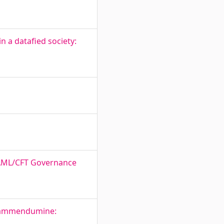
 a datafied society:
. AML/CFT Governance
e ammendumine: