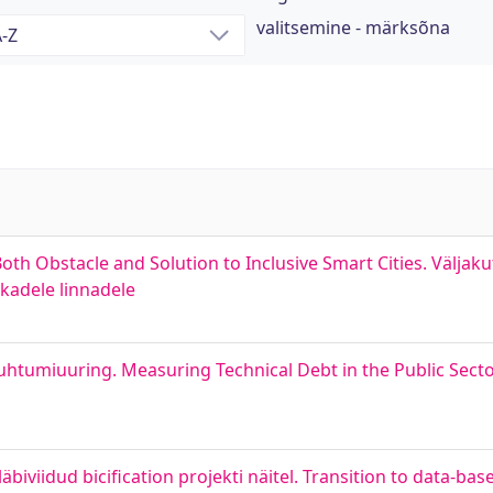
valitsemine - märksõna
h Obstacle and Solution to Inclusive Smart Cities. Väljaku
rkadele linnadele
juhtumiuuring. Measuring Technical Debt in the Public Secto
biviidud bicification projekti näitel. Transition to data-b