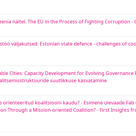
nia näitel. The EU in the Process of Fighting Corruption -
oostöö väljakutsed. Estonian state defence - challenges of c
ble Cities: Capacity Development for Evolving Governance P
valitsemisstruktuuride suutlikkuse kasvatamine
e orienteeritud koalitsiooni kaudu? - Esimene ülevaade Fab
n Through a Mission-oriented Coalition? - First Insights fr