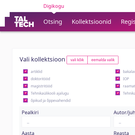
Digikogu
Otsing
Kollektsioonid
Regis
Vali kollektsioon
vali kõik
eemalda valik
artiklid
bakala
doktoritööd
IOP
magistritööd
raamat
Tehnikaülikooli ajalugu
Tehnika
õpikud ja õppevahendid
Pealkiri
Autor/ju
Aasta
Reasta