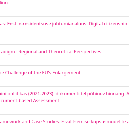
linn
esti e-residentsuse juhtumianalüüs. Digital citizenship in
radigm : Regional and Theoretical Perspectives
The Challenge of the EU’s Enlargement
oini poliitikas (2021-2023): dokumentidel põhinev hinnang
A document-based Assessment
ramework and Case Studies. E-valitsemise küpsusmudelit