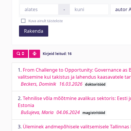
-
Kuva ainult täistekste
Rakenda
Kirjeid leitud: 16
1.
From Challenge to Opportunity: Governance as Bot
valitsemine kui takistus ja lahendus kaasavatele ta
Beckers, Dominik
16.03.2026
doktoritööd
2.
Tehnilise võla mõõtmine avalikus sektoris: Eesti 
Estonia
Bušujeva, Maria
04.06.2024
magistritööd
3.
Üleminek andmepõhisele valitsemisele Tallinnas lä