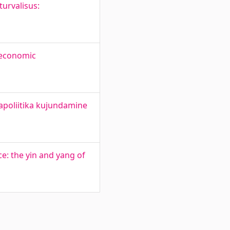
urvalisus:
 economic
apoliitika kujundamine
e: the yin and yang of