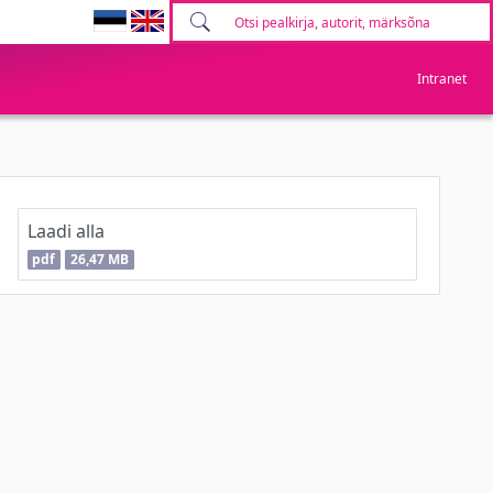
Intranet
Laadi alla
pdf
26,47 MB