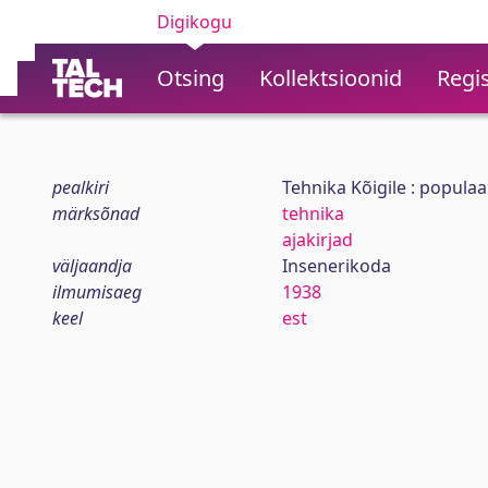
Digikogu
Otsing
Kollektsioonid
Regis
pealkiri
Tehnika Kõigile : populaa
märksõnad
tehnika
ajakirjad
väljaandja
Insenerikoda
ilmumisaeg
1938
keel
est