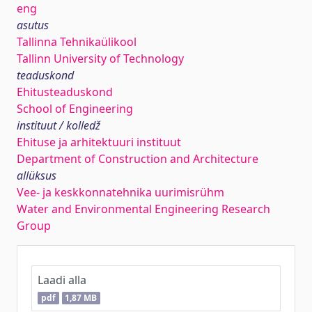
eng
asutus
Tallinna Tehnikaülikool
Tallinn University of Technology
teaduskond
Ehitusteaduskond
School of Engineering
instituut / kolledž
Ehituse ja arhitektuuri instituut
Department of Construction and Architecture
allüksus
Vee- ja keskkonnatehnika uurimisrühm
Water and Environmental Engineering Research
Group
Laadi alla
pdf
1,87 MB