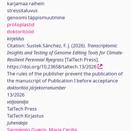
karjamaa raihein
stressitaluvus
genoomi täppismuutmine
protoplastid
doktoritööd
kirjeldus
Citation: Sustek Sánchez, F. J. (2026).
Transcriptomic
Insights and Testing of Genome Editing Tools for Climate-
Resilient Perennial Ryegrass
[TalTech Press].
https://doi.org/10.23658/taltech.13/2026
The rules of the publisher prevent the publication of
the manuscript of Publication I before acceptance
doktoritöö järjekorranumber
13/2026
väljaandja
TalTech Press
TalTech Kirjastus
juhendaja
Sarmiento Guerin, Maria Cecilia