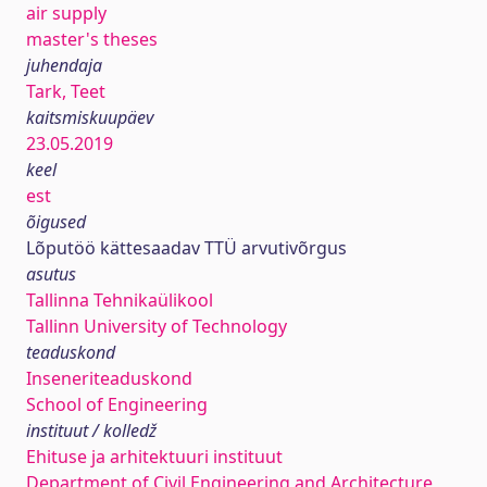
air supply
master's theses
juhendaja
Tark, Teet
kaitsmiskuupäev
23.05.2019
keel
est
õigused
Lõputöö kättesaadav TTÜ arvutivõrgus
asutus
Tallinna Tehnikaülikool
Tallinn University of Technology
teaduskond
Inseneriteaduskond
School of Engineering
instituut / kolledž
Ehituse ja arhitektuuri instituut
Department of Civil Engineering and Architecture