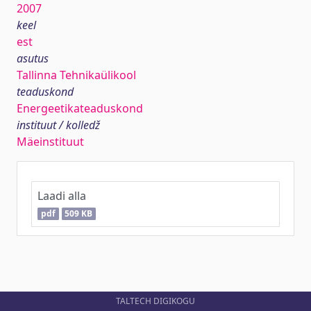
2007
keel
est
asutus
Tallinna Tehnikaülikool
teaduskond
Energeetikateaduskond
instituut / kolledž
Mäeinstituut
Laadi alla
pdf
509 KB
TALTECH DIGIKOGU