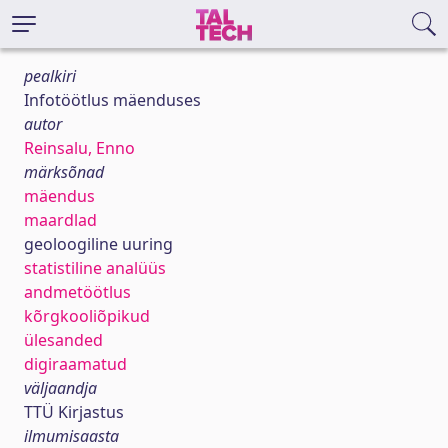
pealkiri
Infotöötlus mäenduses
autor
Reinsalu, Enno
märksõnad
mäendus
maardlad
geoloogiline uuring
statistiline analüüs
andmetöötlus
kõrgkooliõpikud
ülesanded
digiraamatud
väljaandja
TTÜ Kirjastus
ilmumisaasta